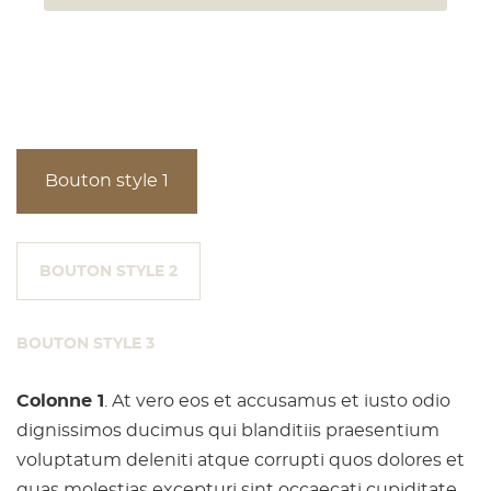
Bouton style 1
BOUTON STYLE 2
BOUTON STYLE 3
Colonne 1
. At vero eos et accusamus et iusto odio
dignissimos ducimus qui blanditiis praesentium
voluptatum deleniti atque corrupti quos dolores et
quas molestias excepturi sint occaecati cupiditate