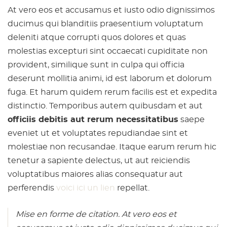
At vero eos et accusamus et iusto odio dignissimos
ducimus qui blanditiis praesentium voluptatum
deleniti atque corrupti quos dolores et quas
molestias excepturi sint occaecati cupiditate non
provident, similique sunt in culpa qui officia
deserunt mollitia animi, id est laborum et dolorum
fuga. Et harum quidem rerum facilis est et expedita
distinctio. Temporibus autem quibusdam et aut
officiis debitis aut rerum necessitatibus
saepe
eveniet ut et voluptates repudiandae sint et
molestiae non recusandae. Itaque earum rerum hic
tenetur a sapiente delectus, ut aut reiciendis
voluptatibus maiores alias consequatur aut
perferendis
voici ici un lien
repellat.
Mise en forme de citation. At vero eos et