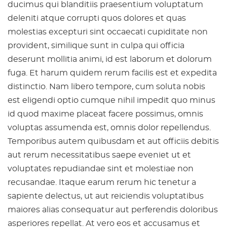
ducimus qui blanditiis praesentium voluptatum
deleniti atque corrupti quos dolores et quas
molestias excepturi sint occaecati cupiditate non
provident, similique sunt in culpa qui officia
deserunt mollitia animi, id est laborum et dolorum
fuga. Et harum quidem rerum facilis est et expedita
distinctio. Nam libero tempore, cum soluta nobis
est eligendi optio cumque nihil impedit quo minus
id quod maxime placeat facere possimus, omnis
voluptas assumenda est, omnis dolor repellendus.
Temporibus autem quibusdam et aut officiis debitis
aut rerum necessitatibus saepe eveniet ut et
voluptates repudiandae sint et molestiae non
recusandae. Itaque earum rerum hic tenetur a
sapiente delectus, ut aut reiciendis voluptatibus
maiores alias consequatur aut perferendis doloribus
asperiores repellat. At vero eos et accusamus et