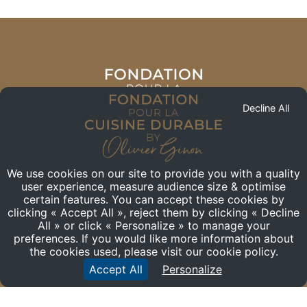
Decline All
We use cookies on our site to provide you with a quality
user experience, measure audience size & optimise
certain features. You can accept these cookies by
CONTACT
clicking « Accept All », reject them by clicking « Decline
All » or click « Personalize » to manage your
+33 (0) 6 77 78 16 46
preferences. If you would like more information about
the cookies used, please visit our cookie policy.
59, QUAI RAMBAUD
69002
-
Lyon
Accept All
Personalize
France