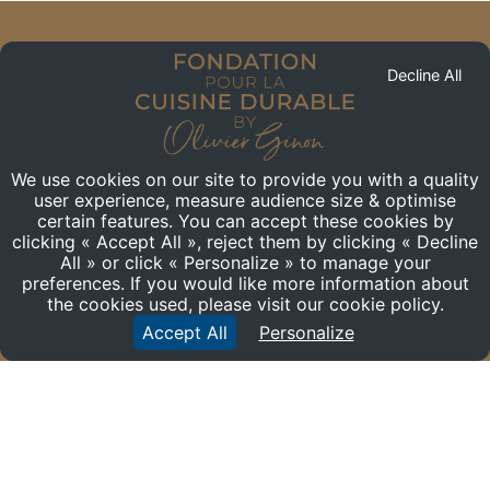
Decline All
We use cookies on our site to provide you with a quality
user experience, measure audience size & optimise
certain features. You can accept these cookies by
clicking « Accept All », reject them by clicking « Decline
All » or click « Personalize » to manage your
preferences. If you would like more information about
CONTACT
the cookies used, please visit our cookie policy.
Accept All
Personalize
+33 (0) 6 77 78 16 46
59, QUAI RAMBAUD
69002
-
Lyon
France