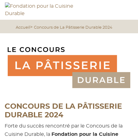
Aller
Panneau de gestion des cookies
au
contenu
Navigation
principal
Accueil
Concours de La Pâtisserie Durable 2024
principale
Image
CONCOURS DE LA PÂTISSERIE
DURABLE 2024
Forte du succès rencontré par le Concours de la
Cuisine Durable, la
Fondation pour la Cuisine