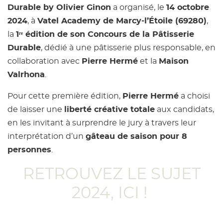
Durable by Olivier Ginon
a organisé, le
14 octobre
2024
, à
Vatel Academy de Marcy-l’Étoile (69280)
,
la
1ʳᵉ édition de son Concours de la Pâtisserie
Durable
, dédié à une pâtisserie plus responsable, en
collaboration avec
Pierre Hermé
et la
Maison
Valrhona
.
Pour cette première édition,
Pierre Hermé
a choisi
de laisser une
liberté créative totale
aux candidats,
en les invitant à surprendre le jury à travers leur
interprétation d’un
gâteau de saison pour 8
personnes
.
RETROUVEZ LE SUJET
2024, ICI !