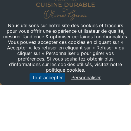
Nous utilisons sur notre site des cookies et traceurs
pour vous offrir une expérience utilisateur de qualité,
mesurer l’audience & optimiser certaines fonctionnalités.
Vous pouvez accepter ces cookies en cliquant sur «
Accepter », les refuser en cliquant sur « Refuser » ou
cliquer sur « Personnaliser » pour gérer vos
CONTACTEZ-NOUS
préférences. Si vous souhaitez obtenir plus
d’informations sur les cookies utilisés, visitez notre
politique cookies.
+33 (0) 6 77 78 16 46
Tout accepter
Personnaliser
59, QUAI RAMBAUD
69002
-
Lyon
France
Mentions légales
-
CGU
-
Politique Confidentialité