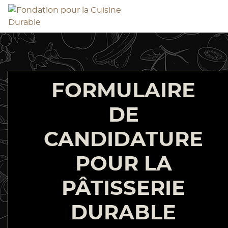
Aller
Panneau de gestion des cookies
au
contenu
Navigation
principal
principale
FORMULAIRE
DE
CANDIDATURE
POUR LA
PÂTISSERIE
DURABLE